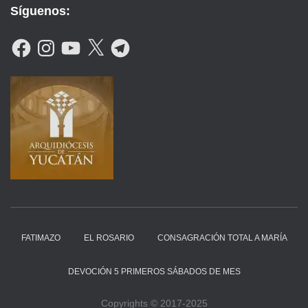
Síguenos:
F
I
Y
X
T
A
N
O
E
C
S
U
L
E
T
T
E
B
A
U
G
O
G
B
R
O
R
E
A
K
A
M
M
FATIMAZO
EL ROSARIO
CONSAGRACIÓN TOTAL A MARÍA
DEVOCIÓN 5 PRIMEROS SÁBADOS DE MES
Copyrights © 2017-2025