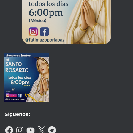
Síguenos:
F
I
Y
X
T
A
N
O
E