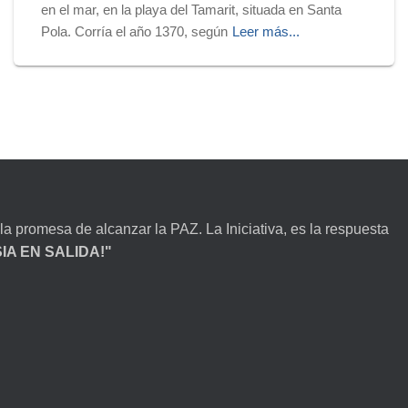
en el mar, en la playa del Tamarit, situada en Santa
Pola. Corría el año 1370, según
Leer más...
la promesa de alcanzar la PAZ. La Iniciativa, es la respuesta
ESIA EN SALIDA!"