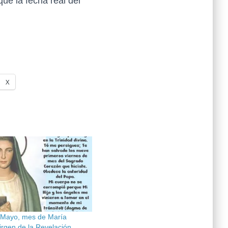
ue la fecha real del
X
 Mayo, mes de María
irgen de la Revelación