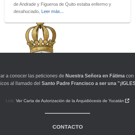
de Andrade y Figueroa de Quito estaba enfermo y
desahuciado,
Leer más...
dar a conocer las peticiones de
Nuestra Señora en Fátima
con 
aicos al llamado del
Santo Padre Francisco a ser una "¡IGL
Link:
Ver Carta de Autorización de la Arquidiócesis de Yucatán

CONTACTO