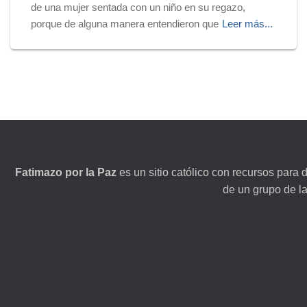
de una mujer sentada con un niño en su regazo,
porque de alguna manera entendieron que
Leer más...
Fatimazo por la Paz
es un sitio católico con recursos para 
de un grupo de l