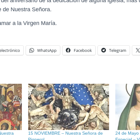
del aniversario de la dedicación de alguna iglesia, más q
te de Nuestra Señora.
mar a la Virgen María.
electrónico
WhatsApp
Facebook
Telegram
Nuestra
15 NOVIEMBRE – Nuestra Señora de
24 de Mayo
Pignerol
Especial – V