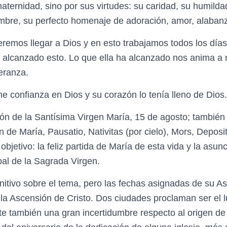
maternidad, sino por sus virtudes: su caridad, su humilda
bre, su perfecto homenaje de adoración, amor, alabanz
eremos llegar a Dios y en esto trabajamos todos los días
 alcanzado esto. Lo que ella ha alcanzado nos anima a n
eranza.
 confianza en Dios y su corazón lo tenía lleno de Dios.
ión de la Santísima Virgen María, 15 de agosto; también 
ón de María, Pausatio, Nativitas (por cielo), Mors, Deposi
 objetivo: la feliz partida de María de esta vida y la asun
cipal de la Sagrada Virgen.
itivo sobre el tema, pero las fechas asignadas de su As
la Ascensión de Cristo. Dos ciudades proclaman ser el lu
te también una gran incertidumbre respecto al origen de 