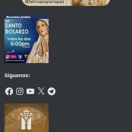
Síguenos:
F
I
Y
X
T
A
N
O
E
C
S
U
L
E
T
T
E
B
A
U
G
O
G
B
R
O
R
E
A
K
A
M
M