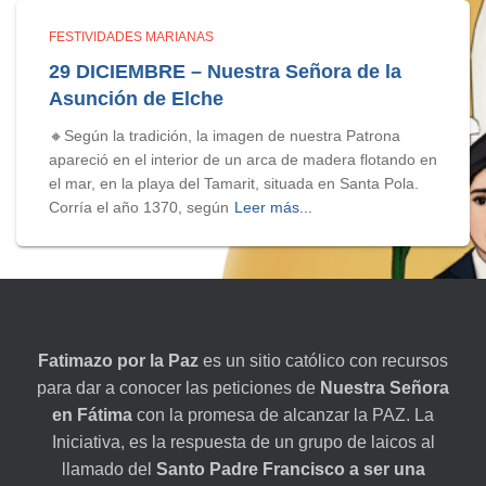
FESTIVIDADES MARIANAS
29 DICIEMBRE – Nuestra Señora de la
Asunción de Elche
🔸Según la tradición, la imagen de nuestra Patrona
apareció en el interior de un arca de madera flotando en
el mar, en la playa del Tamarit, situada en Santa Pola.
Corría el año 1370, según
Leer más...
Fatimazo por la Paz
es un sitio católico con recursos
para dar a conocer las peticiones de
Nuestra Señora
en Fátima
con la promesa de alcanzar la PAZ. La
Iniciativa, es la respuesta de un grupo de laicos al
llamado del
Santo Padre Francisco a ser una