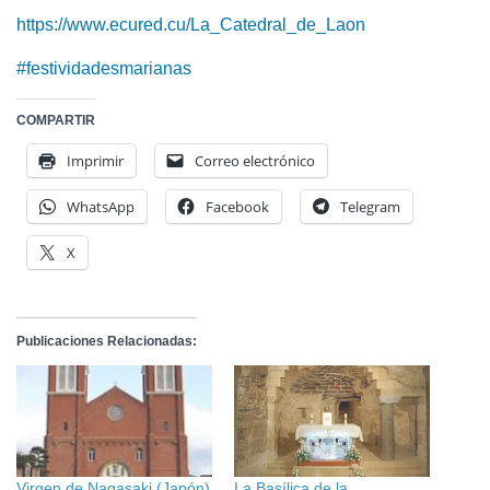
https://www.ecured.cu/La_Catedral_de_Laon
#festividadesmarianas
COMPARTIR
Imprimir
Correo electrónico
WhatsApp
Facebook
Telegram
X
Publicaciones Relacionadas:
Virgen de Nagasaki (Japón)
La Basílica de la