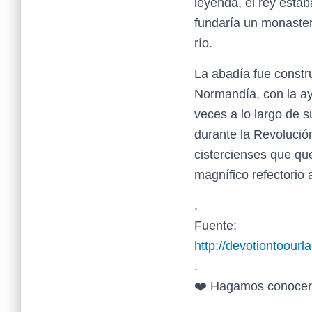
leyenda, el rey esta
fundaría un monasteri
río.
La abadía fue constru
Normandía, con la ay
veces a lo largo de s
durante la Revolució
cistercienses que qu
magnífico refectorio 
.
Fuente:
http://devotiontoour
.
❤️ Hagamos conocer 