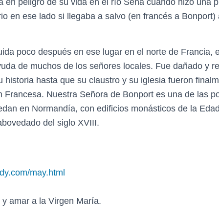
ba en peligro de su vida en el río Sena cuando hizo una
o en ese lado si llegaba a salvo (en francés a Bonport) a
ida poco después en ese lugar en el norte de Francia, e
uda de muchos de los señores locales. Fue dañado y re
u historia hasta que su claustro y su iglesia fueron final
n Francesa. Nuestra Señora de Bonport es una de las p
edan en Normandía, con edificios monásticos de la Edad
abovedado del siglo XVIII.
lady.com/may.html
y amar a la Virgen María.