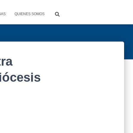
GAS
QUIENES SOMOS
ra
iócesis