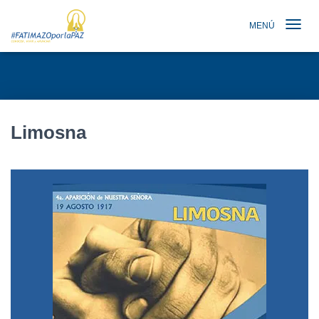
MENÚ
TOGGLE N
Limosna