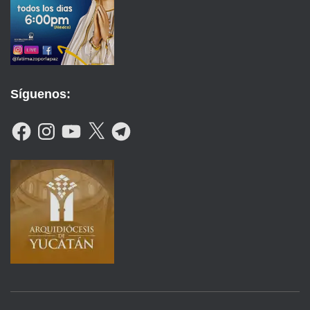
Síguenos:
F
I
Y
X
T
A
N
O
E
C
S
U
L
E
T
T
E
B
A
U
G
O
G
B
R
O
R
E
A
K
A
M
M