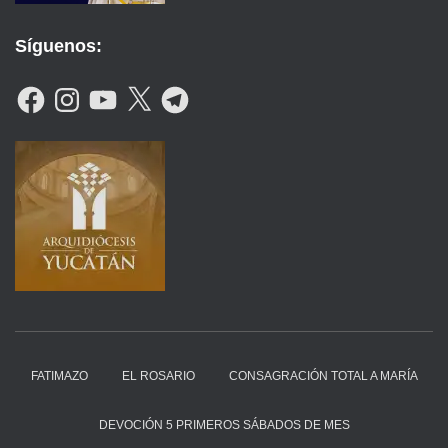
Síguenos:
F
I
Y
X
T
A
N
O
E
C
S
U
L
E
T
T
E
B
A
U
G
O
G
B
R
O
R
E
A
K
A
M
M
FATIMAZO
EL ROSARIO
CONSAGRACIÓN TOTAL A MARÍA
DEVOCIÓN 5 PRIMEROS SÁBADOS DE MES