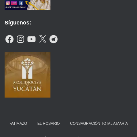
Síguenos:
F
I
Y
X
T
A
N
O
E
C
S
U
L
E
T
T
E
B
A
U
G
O
G
B
R
O
R
E
A
K
A
M
M
FATIMAZO
EL ROSARIO
CONSAGRACIÓN TOTAL A MARÍA