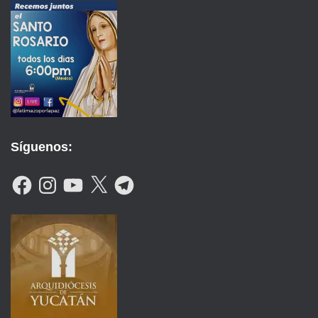
Síguenos:
F
I
Y
X
T
A
N
O
E
C
S
U
L
E
T
T
E
B
A
U
G
O
G
B
R
O
R
E
A
K
A
M
M