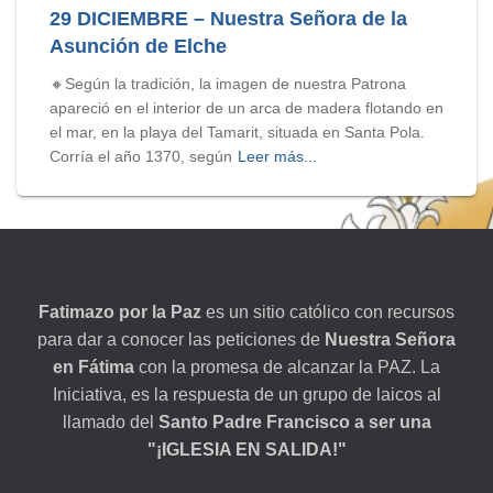
29 DICIEMBRE – Nuestra Señora de la
Asunción de Elche
🔸Según la tradición, la imagen de nuestra Patrona
apareció en el interior de un arca de madera flotando en
el mar, en la playa del Tamarit, situada en Santa Pola.
Corría el año 1370, según
Leer más...
Fatimazo por la Paz
es un sitio católico con recursos
para dar a conocer las peticiones de
Nuestra Señora
en Fátima
con la promesa de alcanzar la PAZ. La
Iniciativa, es la respuesta de un grupo de laicos al
llamado del
Santo Padre Francisco a ser una
"¡IGLESIA EN SALIDA!"