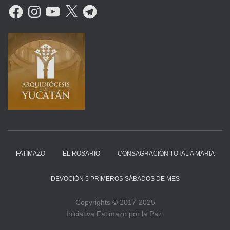
F
I
Y
X
T
A
N
O
E
C
S
U
L
E
T
T
E
B
A
U
G
O
G
B
R
O
R
E
A
K
A
M
M
FATIMAZO
EL ROSARIO
CONSAGRACIÓN TOTAL A MARÍA
DEVOCIÓN 5 PRIMEROS SÁBADOS DE MES
Copyrights © 2017-2025
Iniciativa Fatimazo por la Paz.