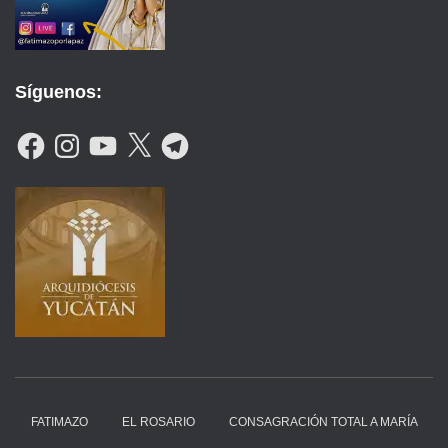
Síguenos:
F
I
Y
X
T
A
N
O
E
C
S
U
L
E
T
T
E
B
A
U
G
O
G
B
R
O
R
E
A
K
A
M
M
FATIMAZO
EL ROSARIO
CONSAGRACIÓN TOTAL A MARÍA