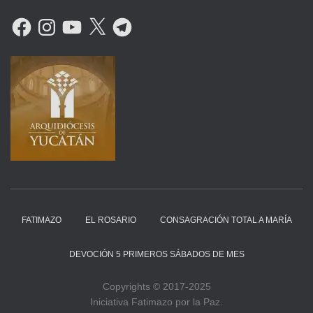
F
I
Y
X
T
A
N
O
E
C
S
U
L
E
T
T
E
B
A
U
G
O
G
B
R
O
R
E
A
K
A
M
M
FATIMAZO
EL ROSARIO
CONSAGRACIÓN TOTAL A MARÍA
DEVOCIÓN 5 PRIMEROS SÁBADOS DE MES
Copyrights © 2017-2025
Iniciativa Fatimazo por la Paz.