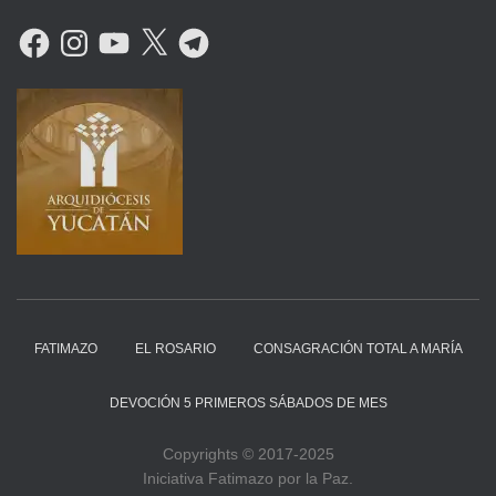
F
I
Y
X
T
A
N
O
E
C
S
U
L
E
T
T
E
B
A
U
G
O
G
B
R
O
R
E
A
K
A
M
M
FATIMAZO
EL ROSARIO
CONSAGRACIÓN TOTAL A MARÍA
DEVOCIÓN 5 PRIMEROS SÁBADOS DE MES
Copyrights © 2017-2025
Iniciativa Fatimazo por la Paz.