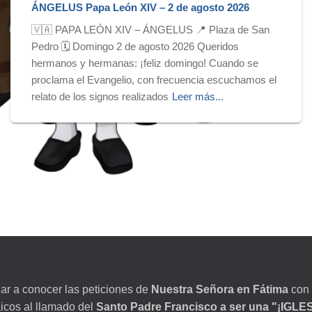
ÁNGELUS Papa León XIV – 2 de agosto 2026
🇻🇦 PAPA LEÓN XIV – ÁNGELUS 📍 Plaza de San
Pedro 🗓️ Domingo 2 de agosto 2026 Queridos
hermanos y hermanas: ¡feliz domingo! Cuando se
proclama el Evangelio, con frecuencia escuchamos el
relato de los signos realizados
Leer más...
dar a conocer las peticiones de
Nuestra Señora en Fátima
con 
aicos al llamado del
Santo Padre Francisco a ser una "¡IGL