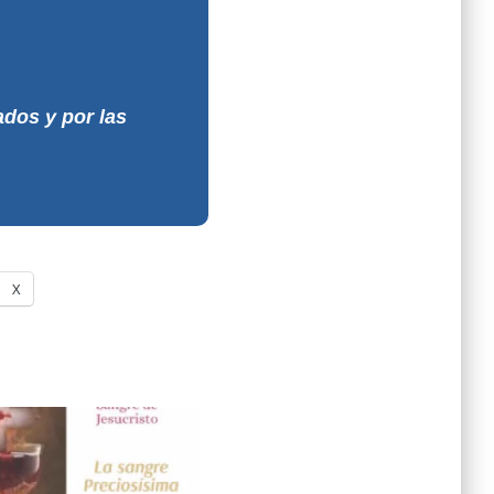
ados y por las
X