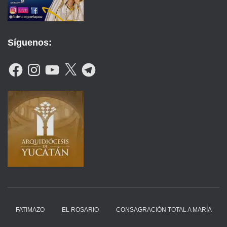
Síguenos:
F
I
Y
X
T
A
N
O
E
C
S
U
L
E
T
T
E
B
A
U
G
O
G
B
R
O
R
E
A
K
A
M
M
FATIMAZO
EL ROSARIO
CONSAGRACIÓN TOTAL A MARÍA