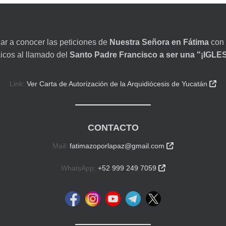
dar a conocer las peticiones de
Nuestra Señora en Fátima
con 
aicos al llamado del
Santo Padre Francisco a ser una "¡IGL
Link:
Ver Carta de Autorización de la Arquidiócesis de Yucatán

CONTACTO
Mail:
fatimazoporlapaz@gmail.com

WhatsApp:
+52 999 249 7059
