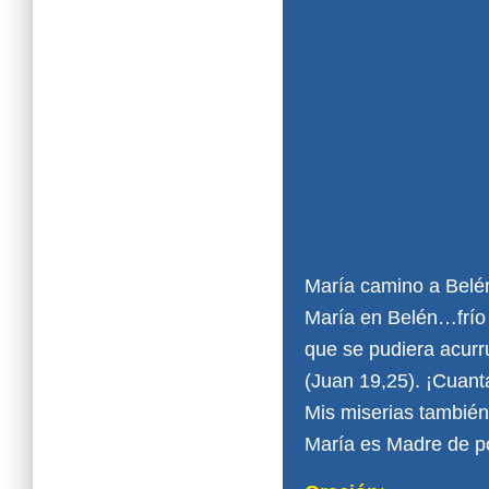
María camino a Belé
María en Belén…frío y
que se pudiera acurr
(Juan 19,25). ¡Cuanta
Mis miserias tambi
María es Madre de po