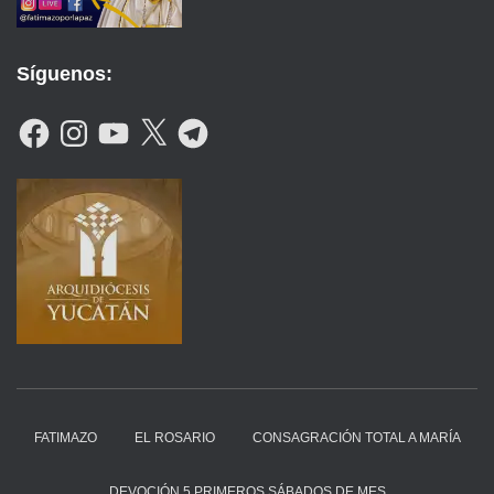
Síguenos:
F
I
Y
X
T
A
N
O
E
C
S
U
L
E
T
T
E
B
A
U
G
O
G
B
R
O
R
E
A
K
A
M
M
FATIMAZO
EL ROSARIO
CONSAGRACIÓN TOTAL A MARÍA
DEVOCIÓN 5 PRIMEROS SÁBADOS DE MES