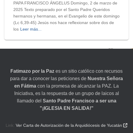
PAPA FRANCISCO ÁNGELUS Domingo, 2 de marzo de
2025 Texto preparado por el Santo Padre Queridos
hermanos y hermanas, en el Evangelio de este domingo
(Lc 6,39-45) Jesús nos hace reflexionar sobre dos de
los
Leer más...
Fatimazo por la Paz
es un sitio católico con recursos
para dar a conocer las peticiones de
Nuestra Señora
en Fátima
con la promesa de alcanzar la PAZ. La
Iniciativa, es la respuesta de un grupo de laicos al
llamado del
Santo Padre Francisco a ser una
"¡IGLESIA EN SALIDA!"
Link:
Ver Carta de Autorización de la Arquidiócesis de Yucatán
