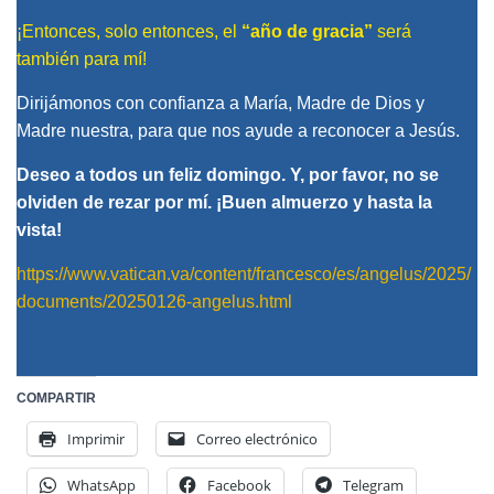
¡Entonces, solo entonces, el
“año de gracia”
será
también para mí!
Dirijámonos con confianza a María, Madre de Dios y
Madre nuestra, para que nos ayude a reconocer a Jesús.
Deseo a todos un feliz domingo. Y, por favor, no se
olviden de rezar por mí. ¡Buen almuerzo y hasta la
vista!
https://www.vatican.va/content/francesco/es/angelus/2025/
documents/20250126-angelus.html
COMPARTIR
Imprimir
Correo electrónico
WhatsApp
Facebook
Telegram