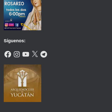
Síguenos:
F
I
Y
X
T
A
N
O
E
C
S
U
L
E
T
T
E
B
A
U
G
O
G
B
R
O
R
E
A
K
A
M
M