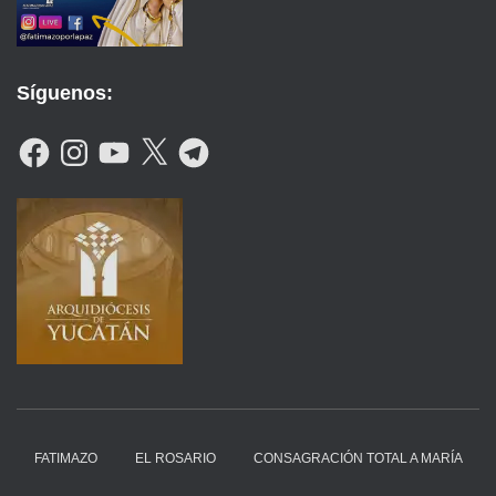
Síguenos:
F
I
Y
X
T
A
N
O
E
C
S
U
L
E
T
T
E
B
A
U
G
O
G
B
R
O
R
E
A
K
A
M
M
FATIMAZO
EL ROSARIO
CONSAGRACIÓN TOTAL A MARÍA