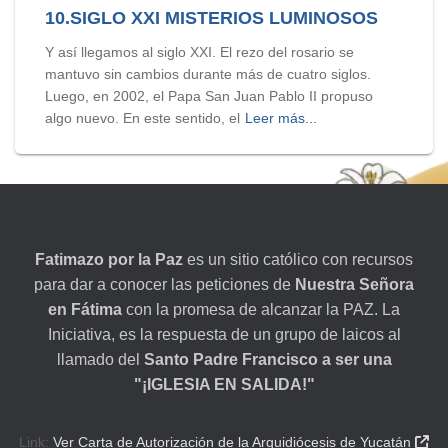
10.SIGLO XXI MISTERIOS LUMINOSOS
Y así llegamos al siglo XXI. El rezo del rosario se
mantuvo sin cambios durante más de cuatro siglos.
Luego, en 2002, el Papa San Juan Pablo II propuso
algo nuevo. En este sentido, el
Leer más...
Fatimazo por la Paz
es un sitio católico con recursos
para dar a conocer las peticiones de
Nuestra Señora
en Fátima
con la promesa de alcanzar la PAZ. La
Iniciativa, es la respuesta de un grupo de laicos al
llamado del
Santo Padre Francisco a ser una
"¡IGLESIA EN SALIDA!"
Link:
Ver Carta de Autorización de la Arquidiócesis de Yucatán
