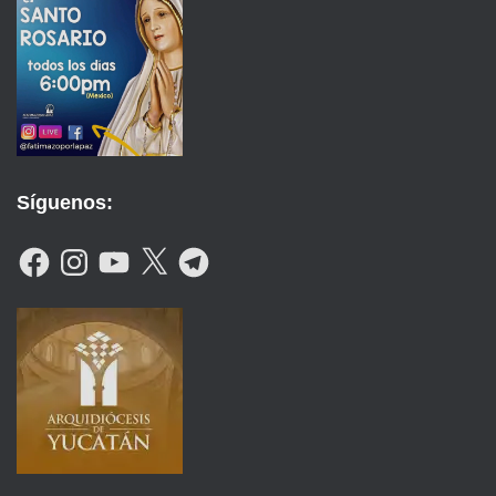
Síguenos:
F
I
Y
X
T
A
N
O
E
C
S
U
L
E
T
T
E
B
A
U
G
O
G
B
R
O
R
E
A
K
A
M
M