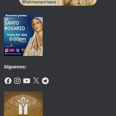
Síguenos:
F
I
Y
X
T
A
N
O
E
C
S
U
L
E
T
T
E
B
A
U
G
O
G
B
R
O
R
E
A
K
A
M
M