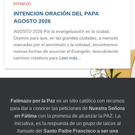
FATIMAZO
INTENCION ORACIÓN DEL PAPA
AGOSTO 2026
AGOSTO 2026 Por la evangelización en la ciudad.
Oremos para que, en las grandes ciudades, a menudo
marcadas por el anonimato y la soledad, encontremos
nuevas formas de anunciar el Evangelio, descubriendo
caminos creativos para
Leer más...
Fatimazo por la Paz
es un sitio católico con recursos
para dar a conocer las peticiones de
Nuestra Señora
en Fátima
con la promesa de alcanzar la PAZ. La
Iniciativa, es la respuesta de un grupo de laicos al
llamado del
Santo Padre Francisco a ser una