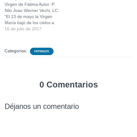
Virgen de Fátima Autor: P.
Nilo Joao Werner Vechi, LC
“El 13 de mayo la Virgen
María bajó de los cielos a
Cova de Iria…” Hemos
16 de julio de 2017
celebrado los 100 años de
este evento maravilloso en
que la Santa María una vez
Categorías:
FATIMAZO
más vino a traernos…
0 Comentarios
Déjanos un comentario