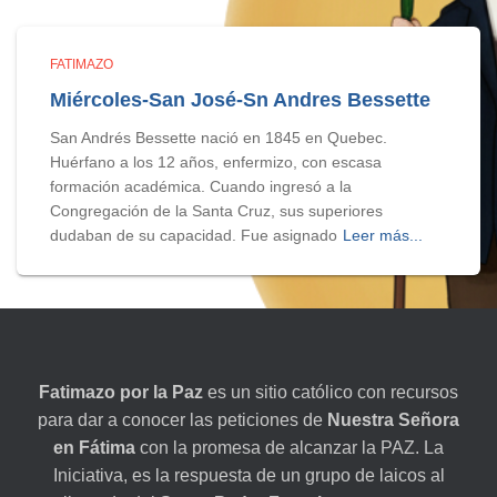
FATIMAZO
Miércoles-San José-Sn Andres Bessette
San Andrés Bessette nació en 1845 en Quebec.
Huérfano a los 12 años, enfermizo, con escasa
formación académica. Cuando ingresó a la
Congregación de la Santa Cruz, sus superiores
dudaban de su capacidad. Fue asignado
Leer más...
Fatimazo por la Paz
es un sitio católico con recursos
para dar a conocer las peticiones de
Nuestra Señora
en Fátima
con la promesa de alcanzar la PAZ. La
Iniciativa, es la respuesta de un grupo de laicos al