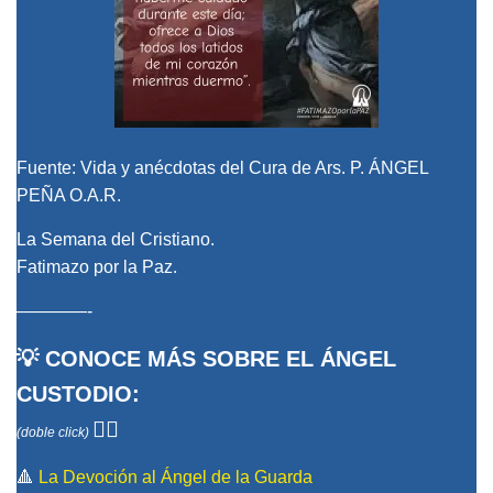
Fuente: Vida y anécdotas del Cura de Ars. P. ÁNGEL
PEÑA O.A.R.
La Semana del Cristiano.
Fatimazo por la Paz.
————-
💡 CONOCE MÁS SOBRE EL ÁNGEL
CUSTODIO:
👇🏻
(doble click)
🔺
La Devoción al Ángel de la Guarda