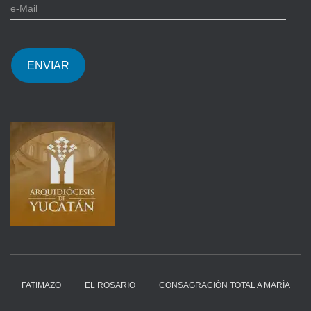
e
-
M
a
i
ENVIAR
l
FATIMAZO
EL ROSARIO
CONSAGRACIÓN TOTAL A MARÍA