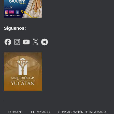
Síguenos:
F
I
Y
X
T
A
N
O
E
C
S
U
L
E
T
T
E
B
A
U
G
O
G
B
R
O
R
E
A
K
A
M
M
FATIMAZO
EL ROSARIO
CONSAGRACIÓN TOTAL A MARÍA