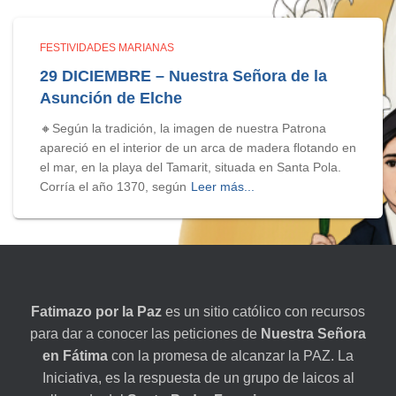
FESTIVIDADES MARIANAS
29 DICIEMBRE – Nuestra Señora de la
Asunción de Elche
🔸Según la tradición, la imagen de nuestra Patrona
apareció en el interior de un arca de madera flotando en
el mar, en la playa del Tamarit, situada en Santa Pola.
Corría el año 1370, según
Leer más...
Fatimazo por la Paz
es un sitio católico con recursos
para dar a conocer las peticiones de
Nuestra Señora
en Fátima
con la promesa de alcanzar la PAZ. La
Iniciativa, es la respuesta de un grupo de laicos al