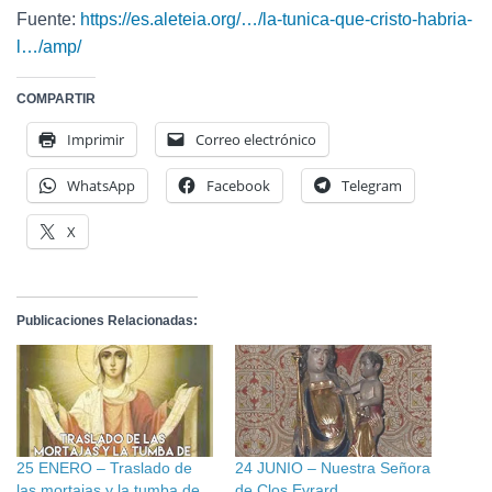
Fuente:
https://es.aleteia.org/…/la-tunica-que-cristo-habria-
l…/amp/
COMPARTIR
Imprimir
Correo electrónico
WhatsApp
Facebook
Telegram
X
Publicaciones Relacionadas:
25 ENERO – Traslado de
24 JUNIO – Nuestra Señora
las mortajas y la tumba de
de Clos Evrard