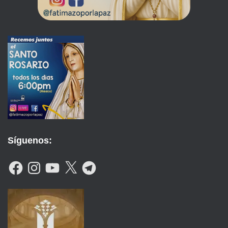
Síguenos:
F
I
Y
X
T
A
N
O
E
C
S
U
L
E
T
T
E
B
A
U
G
O
G
B
R
O
R
E
A
K
A
M
M