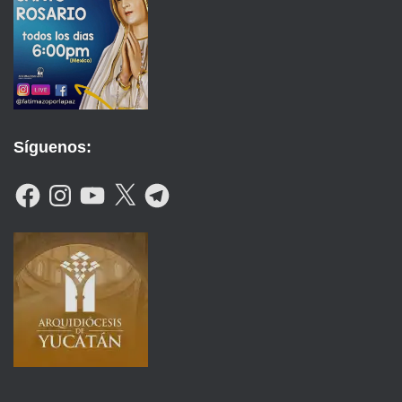
Síguenos:
F
I
Y
X
T
A
N
O
E
C
S
U
L
E
T
T
E
B
A
U
G
O
G
B
R
O
R
E
A
K
A
M
M