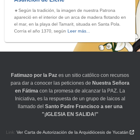
🔸Según la tradición, la imagen de nuestra Patrona
apareció en el interior de un arca de madera flotando en
el mar, en la playa del Tamarit, situada en Santa Pola.
Corría el año 1370, según
Leer más...
Fatimazo por la Paz
es un sitio católico con recursos
para dar a conocer las peticiones de
Nuestra Señora
en Fátima
con la promesa de alcanzar la PAZ. La
Iniciativa, es la respuesta de un grupo de laicos al
llamado del
Santo Padre Francisco a ser una
"¡IGLESIA EN SALIDA!"
Link:
Ver Carta de Autorización de la Arquidiócesis de Yucatán
