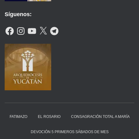
Síguenos:
F
I
Y
X
T
A
N
O
E
C
S
U
L
E
T
T
E
B
A
U
G
O
G
B
R
O
R
E
A
K
A
M
M
FATIMAZO
EL ROSARIO
CONSAGRACIÓN TOTAL A MARÍA
DEVOCIÓN 5 PRIMEROS SÁBADOS DE MES