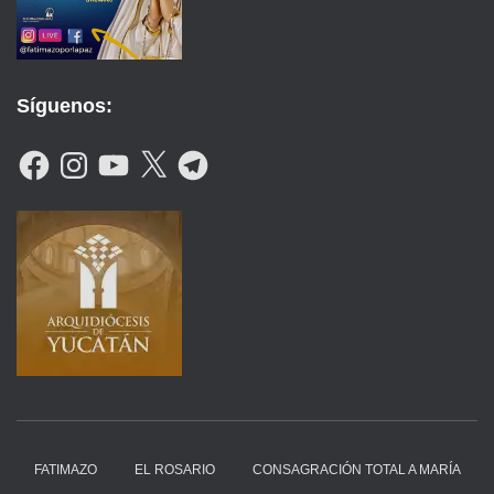
Síguenos:
F
I
Y
X
T
A
N
O
E
C
S
U
L
E
T
T
E
B
A
U
G
O
G
B
R
O
R
E
A
K
A
M
M
FATIMAZO
EL ROSARIO
CONSAGRACIÓN TOTAL A MARÍA