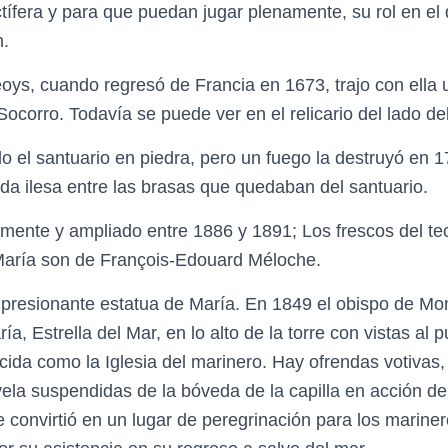
ctífera y para que puedan jugar plenamente, su rol en el 
n.
oys, cuando regresó de Francia en 1673, trajo con ella
corro. Todavía se puede ver en el relicario del lado del 
o el santuario en piedra, pero un fuego la destruyó en 
da ilesa entre las brasas que quedaban del santuario.
mente y ampliado entre 1886 y 1891; Los frescos del t
María son de François-Edouard Méloche.
mpresionante estatua de María. En 1849 el obispo de Mo
ía, Estrella del Mar, en lo alto de la torre con vistas al p
cida como la Iglesia del marinero. Hay ofrendas votivas,
la suspendidas de la bóveda de la capilla en acción de 
 se convirtió en un lugar de peregrinación para los marin