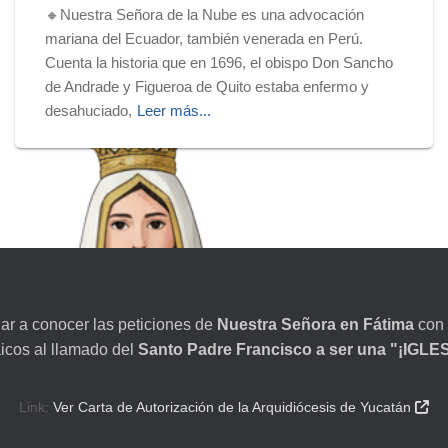
🔸Nuestra Señora de la Nube es una advocación
mariana del Ecuador, también venerada en Perú.
Cuenta la historia que en 1696, el obispo Don Sancho
de Andrade y Figueroa de Quito estaba enfermo y
desahuciado,
Leer más...
dar a conocer las peticiones de
Nuestra Señora en Fátima
con 
aicos al llamado del
Santo Padre Francisco a ser una "¡IGL
Link:
Ver Carta de Autorización de la Arquidiócesis de Yucatán
