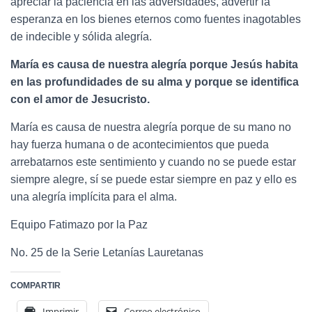
apreciar la paciencia en las adversidades,
advertir
la
e
speranza en los bienes eternos como fuentes inagotables
de indecible y sólida alegría.
Mar
ía es causa de nuestra alegría
porque Jesús habita
e
n las profundidades de su alma y
porque se identifica
con el amor de J
esucristo.
María es causa de nuestra alegría porque de su mano
no
hay fuerza humana o de acontecimientos que pueda
arrebatarnos
este sentimiento y cuando no se puede estar
siempre alegre, sí se puede estar siempre en paz y ello es
una alegría implícita para el alma.
Equipo Fatimazo por la Paz
No. 25 de la Serie Letanías Lauretanas
COMPARTIR
Imprimir
Correo electrónico