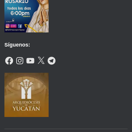
Síguenos:
F
I
Y
X
T
A
N
O
E
C
S
U
L
E
T
T
E
B
A
U
G
O
G
B
R
O
R
E
A
K
A
M
M