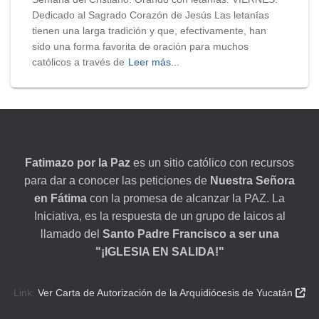
Dedicado al Sagrado Corazón de Jesús Las letanías
tienen una larga tradición y que, efectivamente, han
sido una forma favorita de oración para muchos
católicos a través de
Leer más...
Fatimazo por la Paz
es un sitio católico con recursos
para dar a conocer las peticiones de
Nuestra Señora
en Fátima
con la promesa de alcanzar la PAZ. La
Iniciativa, es la respuesta de un grupo de laicos al
llamado del
Santo Padre Francisco a ser una
"¡IGLESIA EN SALIDA!"
Link:
Ver Carta de Autorización de la Arquidiócesis de Yucatán
