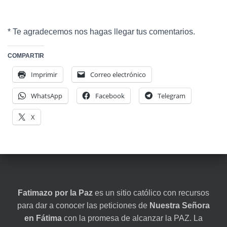
* Te agradecemos nos hagas llegar tus comentarios.
COMPARTIR
Imprimir
Correo electrónico
WhatsApp
Facebook
Telegram
X
Fatimazo por la Paz
es un sitio católico con recursos
para dar a conocer las peticiones de
Nuestra Señora
en Fátima
con la promesa de alcanzar la PAZ. La