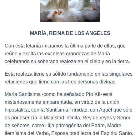
MAR
Í
A, REINA DE LOS ANGELES
Con esta letanía iniciamos la
ú
ltima parte de ellas, que
re
ú
ne y exalta las excelsas grandezas de Mar
í
a
celebrando su soberana realeza en el cielo y en la tierra.
Esta realeza
tiene su s
ó
lido fundamento en las
singulares
relaciones que tiene con las tres personas divinas
.
Mar
í
a Sant
í
sima -como ha se
ñ
alado Pio XII- est
á
misteriosamente emparentada, en virtud de la uni
ó
n
hipost
á
tica, con la Sant
í
sima Trinidad, con Aqué
l que s
ó
lo
es por esencia la Majestad Infinita, Rey de reyes y Se
ñ
or
de se
ñ
ores, como Hija primog
é
nita del Padre, Madre
tiern
í
sima del Verbo, Esposa predilecta del Esp
í
ritu Santo.