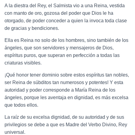
A la diestra del Rey, el Salmista vio a una Reina, vestida
con manto de oro,
gozosa del poder que Dios le ha
otorgado, de poder conceder a quien la invoca toda clase
de gracias y bendiciones.
Ella es
Reina n
o solo de los hombres, sino tambi
é
n de los
á
ngeles, que son servidores y mensajeros de Dios,
esp
í
ritus puros, que superan en perfecci
ó
n a todas las
criaturas visibles.
¡
Qu
é
honor tener dominio sobre
estos esp
í
ritus tan nobles,
ser Reina de s
ú
bditos tan numerosos y potentes! Y esta
autoridad y poder corresponde a Mar
í
a Reina de los
á
ngeles, porque les aventaja en dignidad, es m
á
s excelsa
que todos ellos.
La ra
í
z de su excelsa dignidad, de su autoridad
y de sus
privilegios se debe a
que es Madre del Verbo Divino
, Rey
universal.