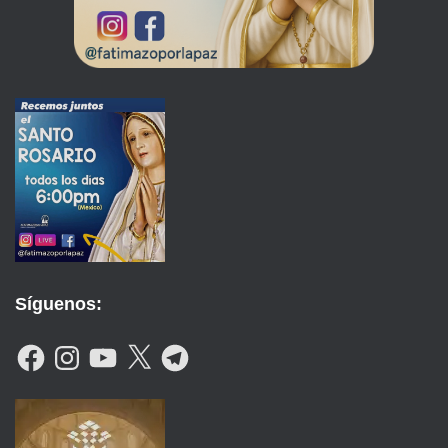
Síguenos:
F
I
Y
X
T
A
N
O
E
C
S
U
L
E
T
T
E
B
A
U
G
O
G
B
R
O
R
E
A
K
A
M