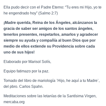
Ella pudo decir con el Padre Eterno: “Tu eres mi Hijo, yo te
he engendrado hoy” (Salmo 2:7)
¡
Madre querida,
Reina de los Á
ngeles, alc
á
nzanos la
graci
a de saber ser amigos de los santos ángeles,
tenerlos presentes, respetarlos, amarlos y agradecer
siempre su ayuda y compañía al buen Dios que por
medio de ellos extiende su Providencia sobre cada
uno de sus hijos!
Elaborado por Marisol Solís,
Equipo fatimazo por la paz.
Tomado del libro
de mariología
¨Hijo, he aquí a tu Madre¨,
del pbro. Carlos Spahn.
Meditaciones sobre las letanías de la Santísima Virgen,
mercaba.org