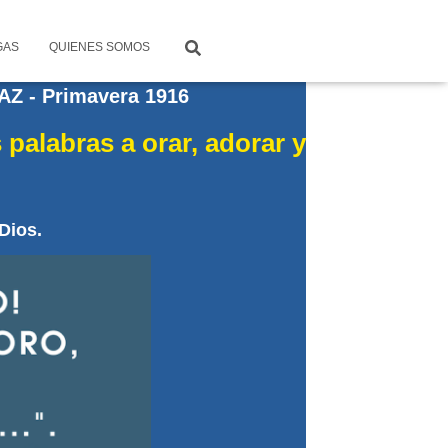
GAS
QUIENES SOMOS
 - Primavera 1916
 palabras a orar, adorar y
 Dios.