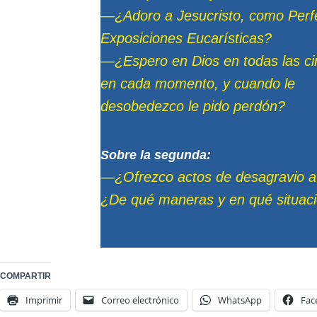
—¿Adoro a Jesucristo, como Perfec
Exposiciones Eucarísticas?
—¿Espero en Dios en todas las c
en cada momento, y cuando le
desobedezco le pido perdón?
Sobre la segunda:
—¿Ofrezco actos de desagravio a D
¿De qué maneras y en qué situac
COMPARTIR
Imprimir
Correo electrónico
WhatsApp
Fac