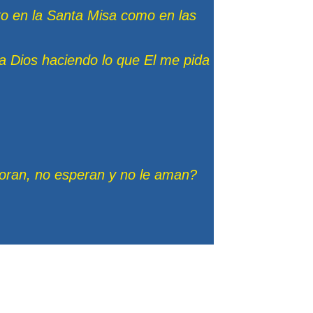
to en la Santa Misa como en las
 Dios haciendo lo que El me pida
doran, no esperan y no le aman?