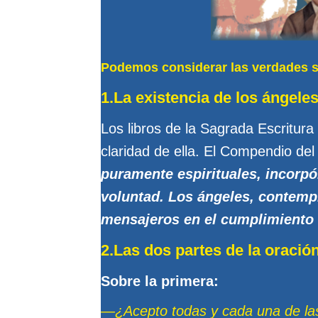
Podemos considerar las verdades s
1.La existencia de los ángeles
Los libros de la Sagrada Escritur
claridad de ella. El Compendio de
puramente espirituales, incorpó
voluntad. Los ángeles, contempl
mensajeros en el cumplimiento d
2.Las dos partes de la oración
Sobre la primera:
—¿Acepto todas y cada una de las