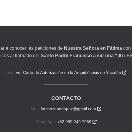
dar a conocer las peticiones de
Nuestra Señora en Fátima
con 
aicos al llamado del
Santo Padre Francisco a ser una "¡IGL
Link:
Ver Carta de Autorización de la Arquidiócesis de Yucatán

CONTACTO
Mail:
fatimazoporlapaz@gmail.com

WhatsApp:
+52 999 249 7059
