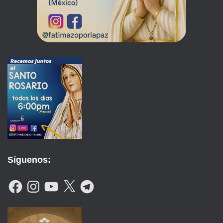
Síguenos:
F
I
Y
X
T
A
N
O
E
C
S
U
L
E
T
T
E
B
A
U
G
O
G
B
R