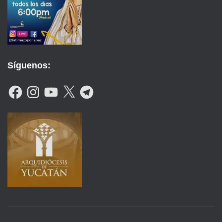
Síguenos:
F
I
Y
X
T
A
N
O
E
C
S
U
L
E
T
T
E
B
A
U
G
O
G
B
R
O
R
E
A
K
A
M
M