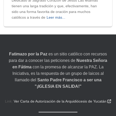
Dedicado al Sagrado Corazón de Jesús Las letanías
tienen una larga tradición y que, efectivamente, han
sido una forma favorita de oración para muchos
católicos a través de
Leer más...
Fatimazo por la Paz
es un sitio católico con recursos
para dar a conocer las peticiones de
Nuestra Señora
en Fátima
con la promesa de alcanzar la PAZ. La
Iniciativa, es la respuesta de un grupo de laicos al
llamado del
Santo Padre Francisco a ser una
"¡IGLESIA EN SALIDA!"
Link:
Ver Carta de Autorización de la Arquidiócesis de Yucatán
