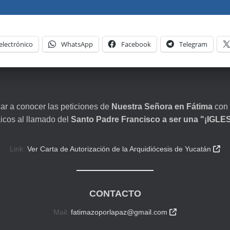
electrónico
WhatsApp
Facebook
Telegram
dar a conocer las peticiones de
Nuestra Señora en Fátima
con 
aicos al llamado del
Santo Padre Francisco a ser una "¡IGL
Link:
Ver Carta de Autorización de la Arquidiócesis de Yucatán

CONTACTO
Mail:
fatimazoporlapaz@gmail.com
