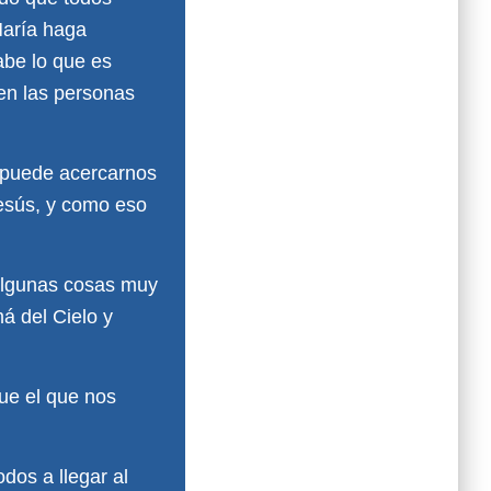
María haga
abe lo que es
en las personas
 puede acercarnos
esús, y como eso
 algunas cosas muy
á del Cielo y
ue el que nos
dos a llegar al