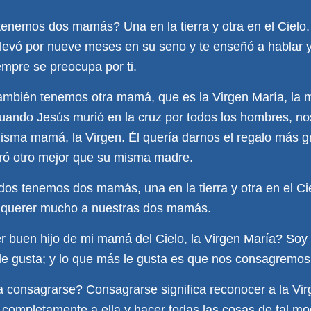
tenemos dos mamás? Una en la tierra y otra en el Cielo
e llevó por nueve meses en su seno y te enseñó a hablar y
mpre se preocupa por ti.
 también tenemos otra mamá, que es la Virgen María, la
ando Jesús murió en la cruz por todos los hombres, nos
misma mamá, la Virgen. Él quería darnos el regalo más g
tró otro mejor que su misma madre.
dos tenemos dos mamás, una en la tierra y otra en el C
y querer mucho a nuestras dos mamás.
 buen hijo de mi mamá del Cielo, la Virgen María? Soy
 le gusta; y lo que más le gusta es que nos consagremos 
a consagrarse? Consagrarse significa reconocer a la Vi
 completamente a ella y hacer todas las cosas de tal m